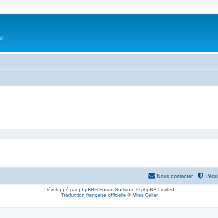
el
Nous contacter
L’équ
Développé par
phpBB
® Forum Software © phpBB Limited
Traduction française officielle
©
Miles Cellar