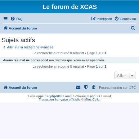
Le forum de XCAS
FAQ
Inscription
Connexion
R
Accueil du forum
e
Sujets actifs
c
Aller sur la recherche avancée
h
La recherche a retourné 0 résultat • Page
1
sur
1
e
Aucun résultat ne correspond aux termes que vous avez spécifiés.
r
La recherche a retourné 0 résultat • Page
1
sur
1
c
Aller
h
Accueil du forum
Fuseau horaire sur
UTC
e
r
Développé par
phpBB
® Forum Software © phpBB Limited
Traduction française officielle
©
Miles Cellar