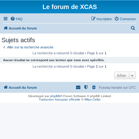
Le forum de XCAS
FAQ
Inscription
Connexion
R
Accueil du forum
e
Sujets actifs
c
Aller sur la recherche avancée
h
La recherche a retourné 0 résultat • Page
1
sur
1
e
Aucun résultat ne correspond aux termes que vous avez spécifiés.
r
La recherche a retourné 0 résultat • Page
1
sur
1
c
Aller
h
Accueil du forum
Fuseau horaire sur
UTC
e
r
Développé par
phpBB
® Forum Software © phpBB Limited
Traduction française officielle
©
Miles Cellar