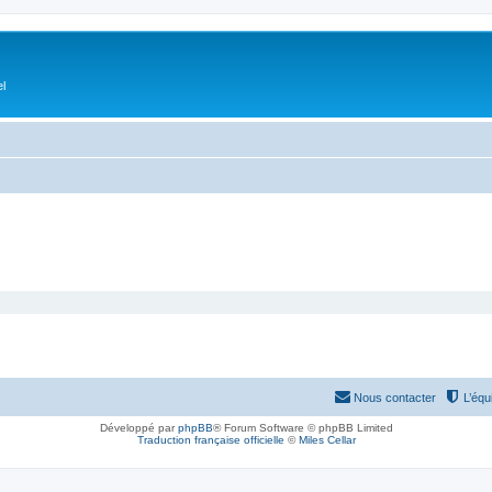
el
Nous contacter
L’équ
Développé par
phpBB
® Forum Software © phpBB Limited
Traduction française officielle
©
Miles Cellar