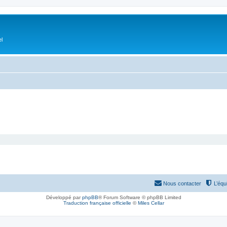
el
Nous contacter
L’équ
Développé par
phpBB
® Forum Software © phpBB Limited
Traduction française officielle
©
Miles Cellar