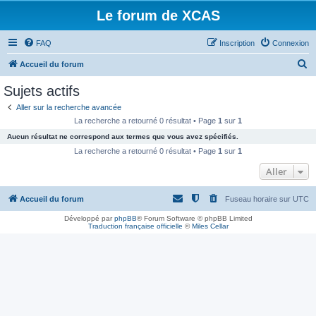
Le forum de XCAS
FAQ
Inscription
Connexion
R
Accueil du forum
e
Sujets actifs
c
Aller sur la recherche avancée
h
La recherche a retourné 0 résultat • Page
1
sur
1
e
Aucun résultat ne correspond aux termes que vous avez spécifiés.
r
La recherche a retourné 0 résultat • Page
1
sur
1
c
Aller
h
Accueil du forum
Fuseau horaire sur
UTC
e
r
Développé par
phpBB
® Forum Software © phpBB Limited
Traduction française officielle
©
Miles Cellar