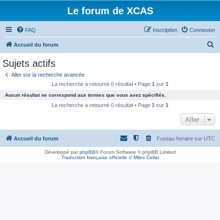
Le forum de XCAS
FAQ
Inscription
Connexion
R
Accueil du forum
e
Sujets actifs
c
Aller sur la recherche avancée
h
La recherche a retourné 0 résultat • Page
1
sur
1
e
Aucun résultat ne correspond aux termes que vous avez spécifiés.
r
La recherche a retourné 0 résultat • Page
1
sur
1
c
Aller
h
Accueil du forum
Fuseau horaire sur
UTC
e
r
Développé par
phpBB
® Forum Software © phpBB Limited
Traduction française officielle
©
Miles Cellar