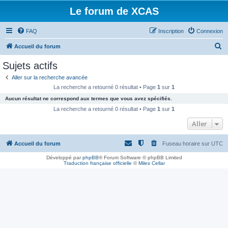
Le forum de XCAS
FAQ
Inscription
Connexion
R
Accueil du forum
e
Sujets actifs
c
Aller sur la recherche avancée
h
La recherche a retourné 0 résultat • Page
1
sur
1
e
Aucun résultat ne correspond aux termes que vous avez spécifiés.
r
La recherche a retourné 0 résultat • Page
1
sur
1
c
Aller
h
Accueil du forum
Fuseau horaire sur
UTC
e
r
Développé par
phpBB
® Forum Software © phpBB Limited
Traduction française officielle
©
Miles Cellar