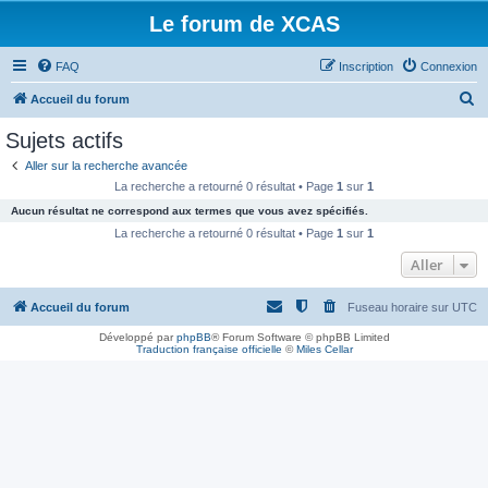
Le forum de XCAS
FAQ
Inscription
Connexion
R
Accueil du forum
e
Sujets actifs
c
Aller sur la recherche avancée
h
La recherche a retourné 0 résultat • Page
1
sur
1
e
Aucun résultat ne correspond aux termes que vous avez spécifiés.
r
La recherche a retourné 0 résultat • Page
1
sur
1
c
Aller
h
Accueil du forum
Fuseau horaire sur
UTC
e
r
Développé par
phpBB
® Forum Software © phpBB Limited
Traduction française officielle
©
Miles Cellar