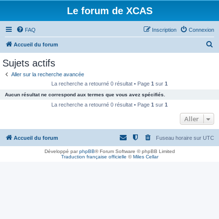
Le forum de XCAS
FAQ
Inscription
Connexion
R
Accueil du forum
e
Sujets actifs
c
Aller sur la recherche avancée
h
La recherche a retourné 0 résultat • Page
1
sur
1
e
Aucun résultat ne correspond aux termes que vous avez spécifiés.
r
La recherche a retourné 0 résultat • Page
1
sur
1
c
Aller
h
Accueil du forum
Fuseau horaire sur
UTC
e
r
Développé par
phpBB
® Forum Software © phpBB Limited
Traduction française officielle
©
Miles Cellar