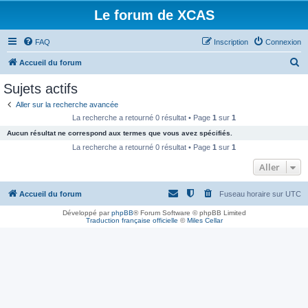
Le forum de XCAS
FAQ
Inscription
Connexion
R
Accueil du forum
e
Sujets actifs
c
Aller sur la recherche avancée
h
La recherche a retourné 0 résultat • Page
1
sur
1
e
Aucun résultat ne correspond aux termes que vous avez spécifiés.
r
La recherche a retourné 0 résultat • Page
1
sur
1
c
Aller
h
Accueil du forum
Fuseau horaire sur
UTC
e
r
Développé par
phpBB
® Forum Software © phpBB Limited
Traduction française officielle
©
Miles Cellar