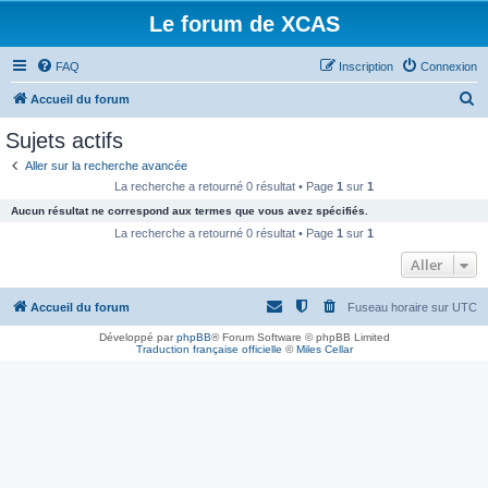
Le forum de XCAS
FAQ
Inscription
Connexion
R
Accueil du forum
e
Sujets actifs
c
Aller sur la recherche avancée
h
La recherche a retourné 0 résultat • Page
1
sur
1
e
Aucun résultat ne correspond aux termes que vous avez spécifiés.
r
La recherche a retourné 0 résultat • Page
1
sur
1
c
Aller
h
Accueil du forum
Fuseau horaire sur
UTC
e
r
Développé par
phpBB
® Forum Software © phpBB Limited
Traduction française officielle
©
Miles Cellar