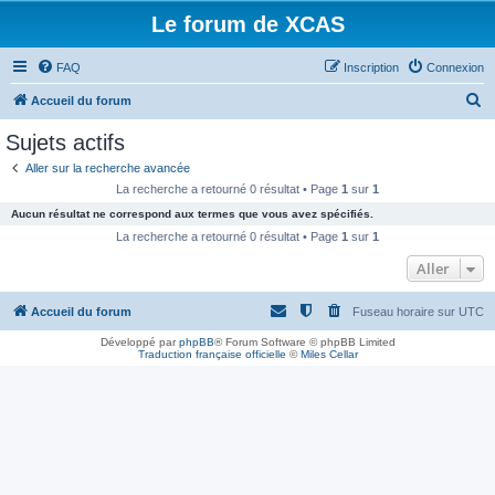
Le forum de XCAS
FAQ
Inscription
Connexion
R
Accueil du forum
e
Sujets actifs
c
Aller sur la recherche avancée
h
La recherche a retourné 0 résultat • Page
1
sur
1
e
Aucun résultat ne correspond aux termes que vous avez spécifiés.
r
La recherche a retourné 0 résultat • Page
1
sur
1
c
Aller
h
Accueil du forum
Fuseau horaire sur
UTC
e
r
Développé par
phpBB
® Forum Software © phpBB Limited
Traduction française officielle
©
Miles Cellar