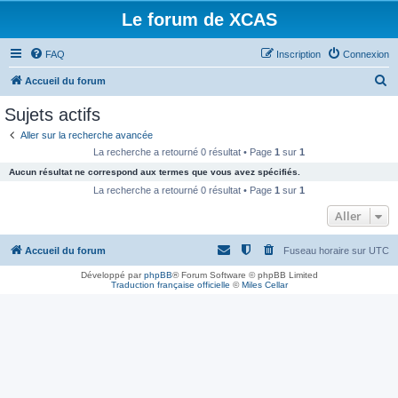
Le forum de XCAS
FAQ
Inscription
Connexion
R
Accueil du forum
e
Sujets actifs
c
Aller sur la recherche avancée
h
La recherche a retourné 0 résultat • Page
1
sur
1
e
Aucun résultat ne correspond aux termes que vous avez spécifiés.
r
La recherche a retourné 0 résultat • Page
1
sur
1
c
Aller
h
Accueil du forum
Fuseau horaire sur
UTC
e
r
Développé par
phpBB
® Forum Software © phpBB Limited
Traduction française officielle
©
Miles Cellar