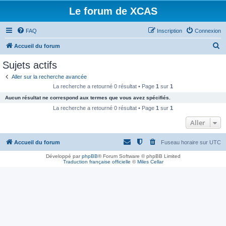
Le forum de XCAS
FAQ
Inscription
Connexion
R
Accueil du forum
e
Sujets actifs
c
Aller sur la recherche avancée
h
La recherche a retourné 0 résultat • Page
1
sur
1
e
Aucun résultat ne correspond aux termes que vous avez spécifiés.
r
La recherche a retourné 0 résultat • Page
1
sur
1
c
Aller
h
Accueil du forum
Fuseau horaire sur
UTC
e
r
Développé par
phpBB
® Forum Software © phpBB Limited
Traduction française officielle
©
Miles Cellar