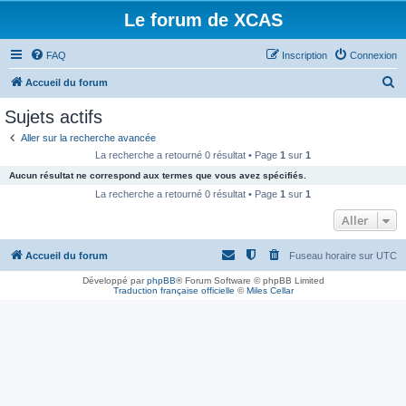
Le forum de XCAS
FAQ
Inscription
Connexion
R
Accueil du forum
e
Sujets actifs
c
Aller sur la recherche avancée
h
La recherche a retourné 0 résultat • Page
1
sur
1
e
Aucun résultat ne correspond aux termes que vous avez spécifiés.
r
La recherche a retourné 0 résultat • Page
1
sur
1
c
Aller
h
Accueil du forum
Fuseau horaire sur
UTC
e
r
Développé par
phpBB
® Forum Software © phpBB Limited
Traduction française officielle
©
Miles Cellar