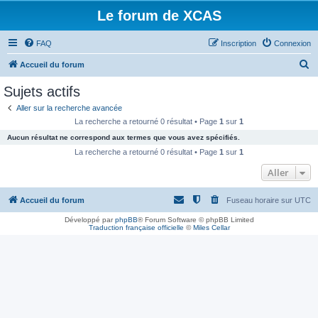
Le forum de XCAS
FAQ
Inscription
Connexion
R
Accueil du forum
e
Sujets actifs
c
Aller sur la recherche avancée
h
La recherche a retourné 0 résultat • Page
1
sur
1
e
Aucun résultat ne correspond aux termes que vous avez spécifiés.
r
La recherche a retourné 0 résultat • Page
1
sur
1
c
Aller
h
Accueil du forum
Fuseau horaire sur
UTC
e
r
Développé par
phpBB
® Forum Software © phpBB Limited
Traduction française officielle
©
Miles Cellar