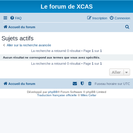
Le forum de XCAS
FAQ
Inscription
Connexion
R
Accueil du forum
e
Sujets actifs
c
Aller sur la recherche avancée
h
La recherche a retourné 0 résultat • Page
1
sur
1
e
Aucun résultat ne correspond aux termes que vous avez spécifiés.
r
La recherche a retourné 0 résultat • Page
1
sur
1
c
Aller
h
Accueil du forum
Fuseau horaire sur
UTC
e
r
Développé par
phpBB
® Forum Software © phpBB Limited
Traduction française officielle
©
Miles Cellar