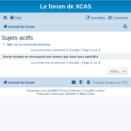
Le forum de XCAS
FAQ
Inscription
Connexion
R
Accueil du forum
e
Sujets actifs
c
Aller sur la recherche avancée
h
La recherche a retourné 0 résultat • Page
1
sur
1
e
Aucun résultat ne correspond aux termes que vous avez spécifiés.
r
La recherche a retourné 0 résultat • Page
1
sur
1
c
Aller
h
Accueil du forum
Fuseau horaire sur
UTC
e
r
Développé par
phpBB
® Forum Software © phpBB Limited
Traduction française officielle
©
Miles Cellar