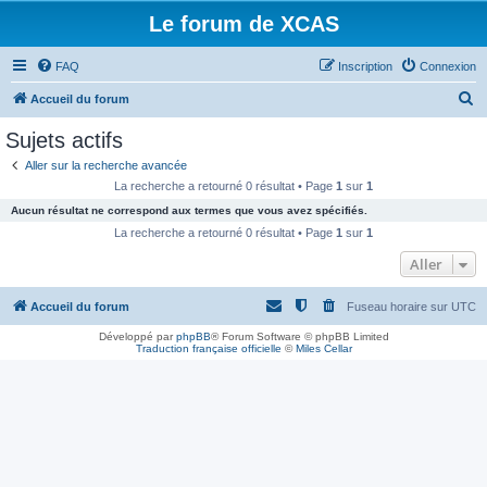
Le forum de XCAS
FAQ
Inscription
Connexion
R
Accueil du forum
e
Sujets actifs
c
Aller sur la recherche avancée
h
La recherche a retourné 0 résultat • Page
1
sur
1
e
Aucun résultat ne correspond aux termes que vous avez spécifiés.
r
La recherche a retourné 0 résultat • Page
1
sur
1
c
Aller
h
Accueil du forum
Fuseau horaire sur
UTC
e
r
Développé par
phpBB
® Forum Software © phpBB Limited
Traduction française officielle
©
Miles Cellar