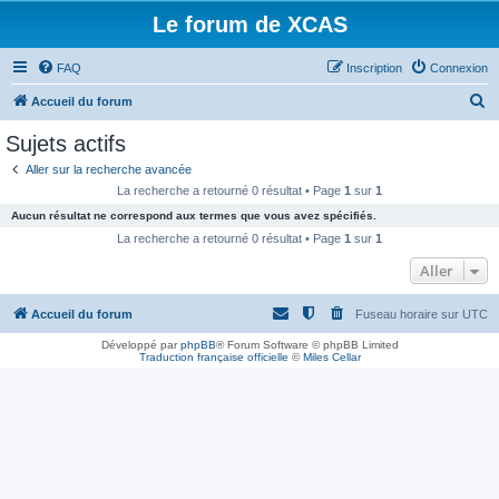
Le forum de XCAS
FAQ
Inscription
Connexion
R
Accueil du forum
e
Sujets actifs
c
Aller sur la recherche avancée
h
La recherche a retourné 0 résultat • Page
1
sur
1
e
Aucun résultat ne correspond aux termes que vous avez spécifiés.
r
La recherche a retourné 0 résultat • Page
1
sur
1
c
Aller
h
Accueil du forum
Fuseau horaire sur
UTC
e
r
Développé par
phpBB
® Forum Software © phpBB Limited
Traduction française officielle
©
Miles Cellar