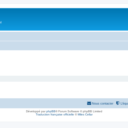
el
Nous contacter
L’équ
Développé par
phpBB
® Forum Software © phpBB Limited
Traduction française officielle
©
Miles Cellar