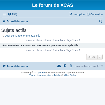
Le forum de XCAS
FAQ
Inscription
Connexion
R
Accueil du forum
e
Sujets actifs
c
Aller sur la recherche avancée
h
La recherche a retourné 0 résultat • Page
1
sur
1
e
Aucun résultat ne correspond aux termes que vous avez spécifiés.
r
La recherche a retourné 0 résultat • Page
1
sur
1
c
Aller
h
Accueil du forum
Fuseau horaire sur
UTC
e
r
Développé par
phpBB
® Forum Software © phpBB Limited
Traduction française officielle
©
Miles Cellar