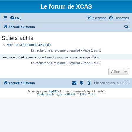
Le forum de XCAS
FAQ
Inscription
Connexion
R
Accueil du forum
e
Sujets actifs
c
Aller sur la recherche avancée
h
La recherche a retourné 0 résultat • Page
1
sur
1
e
Aucun résultat ne correspond aux termes que vous avez spécifiés.
r
La recherche a retourné 0 résultat • Page
1
sur
1
c
Aller
h
Accueil du forum
Fuseau horaire sur
UTC
e
r
Développé par
phpBB
® Forum Software © phpBB Limited
Traduction française officielle
©
Miles Cellar