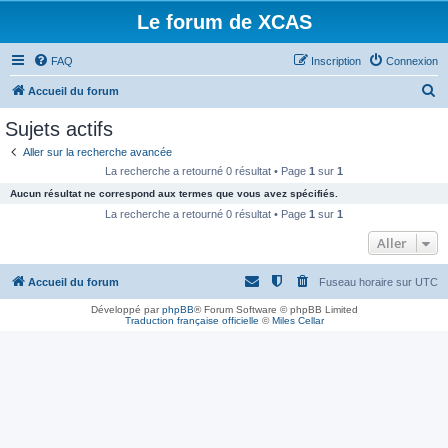
Le forum de XCAS
FAQ
Inscription
Connexion
R
Accueil du forum
e
Sujets actifs
c
Aller sur la recherche avancée
h
La recherche a retourné 0 résultat • Page
1
sur
1
e
Aucun résultat ne correspond aux termes que vous avez spécifiés.
r
La recherche a retourné 0 résultat • Page
1
sur
1
c
Aller
h
Accueil du forum
Fuseau horaire sur
UTC
e
r
Développé par
phpBB
® Forum Software © phpBB Limited
Traduction française officielle
©
Miles Cellar