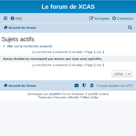
Le forum de XCAS
FAQ
Inscription
Connexion
R
Accueil du forum
e
Sujets actifs
c
Aller sur la recherche avancée
h
La recherche a retourné 0 résultat • Page
1
sur
1
e
Aucun résultat ne correspond aux termes que vous avez spécifiés.
r
La recherche a retourné 0 résultat • Page
1
sur
1
c
Aller
h
Accueil du forum
Fuseau horaire sur
UTC
e
r
Développé par
phpBB
® Forum Software © phpBB Limited
Traduction française officielle
©
Miles Cellar