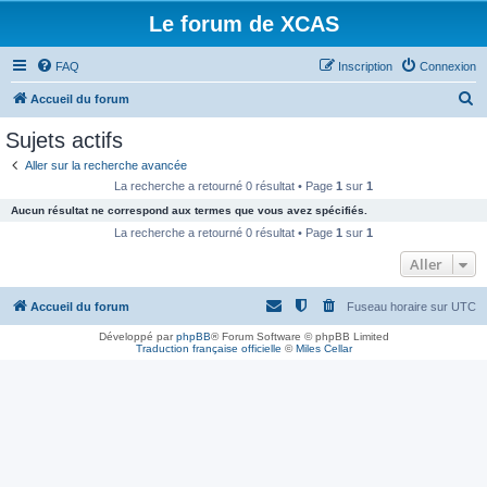
Le forum de XCAS
FAQ
Inscription
Connexion
R
Accueil du forum
e
Sujets actifs
c
Aller sur la recherche avancée
h
La recherche a retourné 0 résultat • Page
1
sur
1
e
Aucun résultat ne correspond aux termes que vous avez spécifiés.
r
La recherche a retourné 0 résultat • Page
1
sur
1
c
Aller
h
Accueil du forum
Fuseau horaire sur
UTC
e
r
Développé par
phpBB
® Forum Software © phpBB Limited
Traduction française officielle
©
Miles Cellar