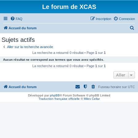
Le forum de XCAS
FAQ
Inscription
Connexion
R
Accueil du forum
e
Sujets actifs
c
Aller sur la recherche avancée
h
La recherche a retourné 0 résultat • Page
1
sur
1
e
Aucun résultat ne correspond aux termes que vous avez spécifiés.
r
La recherche a retourné 0 résultat • Page
1
sur
1
c
Aller
h
Accueil du forum
Fuseau horaire sur
UTC
e
r
Développé par
phpBB
® Forum Software © phpBB Limited
Traduction française officielle
©
Miles Cellar