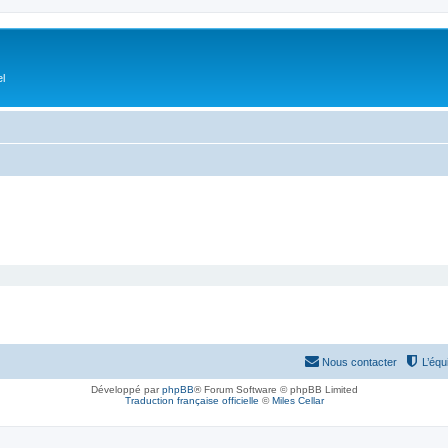
el
Nous contacter
L’équ
Développé par
phpBB
® Forum Software © phpBB Limited
Traduction française officielle
©
Miles Cellar