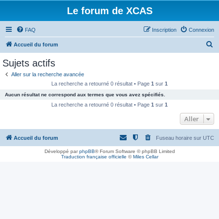
Le forum de XCAS
FAQ
Inscription
Connexion
R
Accueil du forum
e
Sujets actifs
c
Aller sur la recherche avancée
h
La recherche a retourné 0 résultat • Page
1
sur
1
e
Aucun résultat ne correspond aux termes que vous avez spécifiés.
r
La recherche a retourné 0 résultat • Page
1
sur
1
c
Aller
h
Accueil du forum
Fuseau horaire sur
UTC
e
r
Développé par
phpBB
® Forum Software © phpBB Limited
Traduction française officielle
©
Miles Cellar