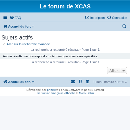
Le forum de XCAS
FAQ
Inscription
Connexion
R
Accueil du forum
e
Sujets actifs
c
Aller sur la recherche avancée
h
La recherche a retourné 0 résultat • Page
1
sur
1
e
Aucun résultat ne correspond aux termes que vous avez spécifiés.
r
La recherche a retourné 0 résultat • Page
1
sur
1
c
Aller
h
Accueil du forum
Fuseau horaire sur
UTC
e
r
Développé par
phpBB
® Forum Software © phpBB Limited
Traduction française officielle
©
Miles Cellar