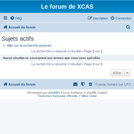
Le forum de XCAS
FAQ
Inscription
Connexion
R
Accueil du forum
e
Sujets actifs
c
Aller sur la recherche avancée
h
La recherche a retourné 0 résultat • Page
1
sur
1
e
Aucun résultat ne correspond aux termes que vous avez spécifiés.
r
La recherche a retourné 0 résultat • Page
1
sur
1
c
Aller
h
Accueil du forum
Fuseau horaire sur
UTC
e
r
Développé par
phpBB
® Forum Software © phpBB Limited
Traduction française officielle
©
Miles Cellar