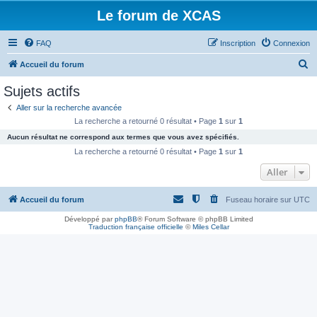
Le forum de XCAS
FAQ
Inscription
Connexion
R
Accueil du forum
e
Sujets actifs
c
Aller sur la recherche avancée
h
La recherche a retourné 0 résultat • Page
1
sur
1
e
Aucun résultat ne correspond aux termes que vous avez spécifiés.
r
La recherche a retourné 0 résultat • Page
1
sur
1
c
Aller
h
Accueil du forum
Fuseau horaire sur
UTC
e
r
Développé par
phpBB
® Forum Software © phpBB Limited
Traduction française officielle
©
Miles Cellar