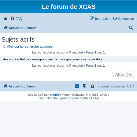
Le forum de XCAS
FAQ
Inscription
Connexion
R
Accueil du forum
e
Sujets actifs
c
Aller sur la recherche avancée
h
La recherche a retourné 0 résultat • Page
1
sur
1
e
Aucun résultat ne correspond aux termes que vous avez spécifiés.
r
La recherche a retourné 0 résultat • Page
1
sur
1
c
Aller
h
Accueil du forum
Fuseau horaire sur
UTC
e
r
Développé par
phpBB
® Forum Software © phpBB Limited
Traduction française officielle
©
Miles Cellar