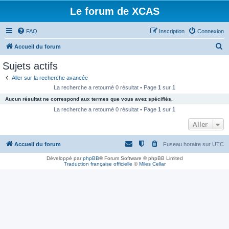
Le forum de XCAS
FAQ
Inscription
Connexion
R
Accueil du forum
e
Sujets actifs
c
Aller sur la recherche avancée
h
La recherche a retourné 0 résultat • Page
1
sur
1
e
Aucun résultat ne correspond aux termes que vous avez spécifiés.
r
La recherche a retourné 0 résultat • Page
1
sur
1
c
Aller
h
Accueil du forum
Fuseau horaire sur
UTC
e
r
Développé par
phpBB
® Forum Software © phpBB Limited
Traduction française officielle
©
Miles Cellar