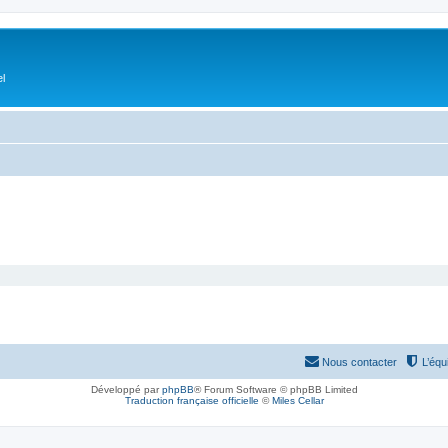
el
Nous contacter
L’équ
Développé par
phpBB
® Forum Software © phpBB Limited
Traduction française officielle
©
Miles Cellar