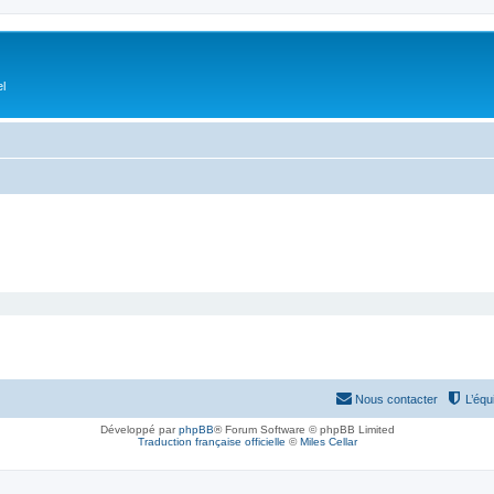
el
Nous contacter
L’équ
Développé par
phpBB
® Forum Software © phpBB Limited
Traduction française officielle
©
Miles Cellar