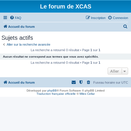
Le forum de XCAS
FAQ
Inscription
Connexion
R
Accueil du forum
e
Sujets actifs
c
Aller sur la recherche avancée
h
La recherche a retourné 0 résultat • Page
1
sur
1
e
Aucun résultat ne correspond aux termes que vous avez spécifiés.
r
La recherche a retourné 0 résultat • Page
1
sur
1
c
Aller
h
Accueil du forum
Fuseau horaire sur
UTC
e
r
Développé par
phpBB
® Forum Software © phpBB Limited
Traduction française officielle
©
Miles Cellar