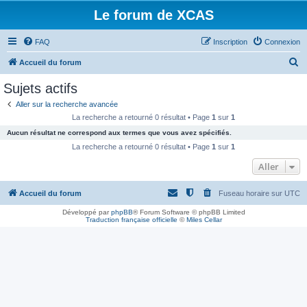
Le forum de XCAS
FAQ
Inscription
Connexion
R
Accueil du forum
e
Sujets actifs
c
Aller sur la recherche avancée
h
La recherche a retourné 0 résultat • Page
1
sur
1
e
Aucun résultat ne correspond aux termes que vous avez spécifiés.
r
La recherche a retourné 0 résultat • Page
1
sur
1
c
Aller
h
Accueil du forum
Fuseau horaire sur
UTC
e
r
Développé par
phpBB
® Forum Software © phpBB Limited
Traduction française officielle
©
Miles Cellar