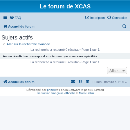
Le forum de XCAS
FAQ
Inscription
Connexion
R
Accueil du forum
e
Sujets actifs
c
Aller sur la recherche avancée
h
La recherche a retourné 0 résultat • Page
1
sur
1
e
Aucun résultat ne correspond aux termes que vous avez spécifiés.
r
La recherche a retourné 0 résultat • Page
1
sur
1
c
Aller
h
Accueil du forum
Fuseau horaire sur
UTC
e
r
Développé par
phpBB
® Forum Software © phpBB Limited
Traduction française officielle
©
Miles Cellar