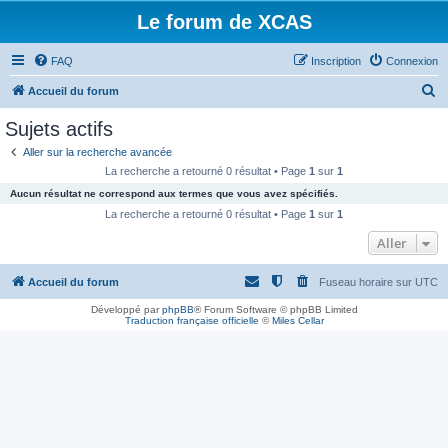
Le forum de XCAS
FAQ
Inscription
Connexion
R
Accueil du forum
e
Sujets actifs
c
Aller sur la recherche avancée
h
La recherche a retourné 0 résultat • Page
1
sur
1
e
Aucun résultat ne correspond aux termes que vous avez spécifiés.
r
La recherche a retourné 0 résultat • Page
1
sur
1
c
Aller
h
Accueil du forum
Fuseau horaire sur
UTC
e
r
Développé par
phpBB
® Forum Software © phpBB Limited
Traduction française officielle
©
Miles Cellar