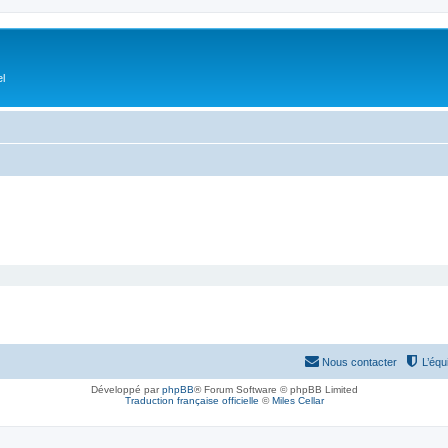
el
Nous contacter
L’équ
Développé par
phpBB
® Forum Software © phpBB Limited
Traduction française officielle
©
Miles Cellar