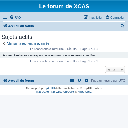
Le forum de XCAS
FAQ
Inscription
Connexion
R
Accueil du forum
e
Sujets actifs
c
Aller sur la recherche avancée
h
La recherche a retourné 0 résultat • Page
1
sur
1
e
Aucun résultat ne correspond aux termes que vous avez spécifiés.
r
La recherche a retourné 0 résultat • Page
1
sur
1
c
Aller
h
Accueil du forum
Fuseau horaire sur
UTC
e
r
Développé par
phpBB
® Forum Software © phpBB Limited
Traduction française officielle
©
Miles Cellar