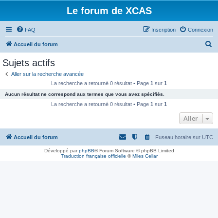
Le forum de XCAS
FAQ
Inscription
Connexion
R
Accueil du forum
e
Sujets actifs
c
Aller sur la recherche avancée
h
La recherche a retourné 0 résultat • Page
1
sur
1
e
Aucun résultat ne correspond aux termes que vous avez spécifiés.
r
La recherche a retourné 0 résultat • Page
1
sur
1
c
Aller
h
Accueil du forum
Fuseau horaire sur
UTC
e
r
Développé par
phpBB
® Forum Software © phpBB Limited
Traduction française officielle
©
Miles Cellar