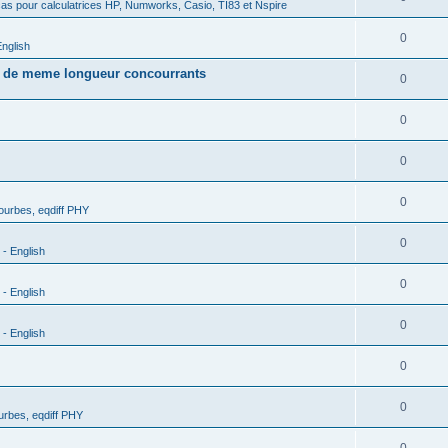
as pour calculatrices HP, Numworks, Casio, TI83 et Nspire
0
nglish
s de meme longueur concourrants
0
0
0
0
urbes, eqdiff PHY
0
- English
0
- English
0
- English
0
0
rbes, eqdiff PHY