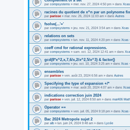
Complement of a set
par
compsystems
» mer. nov. 27, 2024 4:50 pm » dans
Xcas 
racines du quotient de x^n par un polynome fi
par
parisse
» mar. nov. 26, 2024 11:03 am » dans
Autres
fsolve(...'='
par
compsystems
» jeu. nov. 21, 2024 3:54 am » dans
Xcas 
relations on sets
par
compsystems
» lun. nov. 11, 2024 4:20 pm » dans
Xcas -
coeff cmd for rational expressions.
par
compsystems
» sam. oct. 12, 2024 12:41 am » dans
Xca
gcd(8*x^2,x,7,6/x,2/x^2,5/x^3) & factor()
par
compsystems
» jeu. oct. 10, 2024 3:25 am » dans
Xcas -
ensembles
par
parisse
» ven. août 23, 2024 6:56 am » dans
Autres
Specifying the type of expansion +/*
par
compsystems
» mar. août 20, 2024 4:07 am » dans
Xcas
indications correction juin 2024
par
parisse
» ven. juil. 12, 2024 8:50 am » dans
mat406 Mat
Operator ==
par
compsystems
» ven. juil. 05, 2024 9:18 pm » dans
Xcas -
Bac 2024 Metropole sujet 2
par
alb
» lun. juin 24, 2024 9:48 am » dans
Lycée