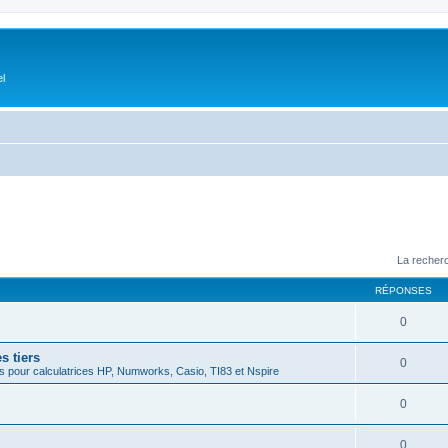
el
La recherc
RÉPONSES
0
s tiers
0
 pour calculatrices HP, Numworks, Casio, TI83 et Nspire
0
0