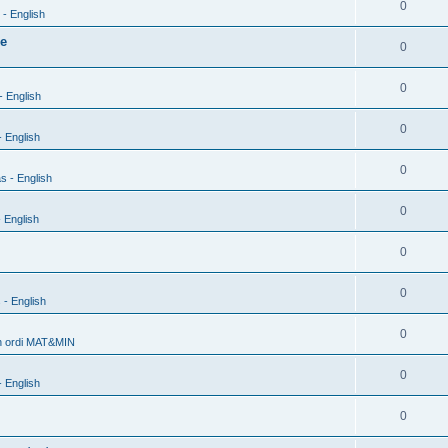
0
- English
xe
0
0
- English
0
 English
0
s - English
0
 English
0
0
 - English
0
h ordi MAT&MIN
0
 English
0