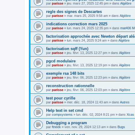
par
parisse
» jeu. mars 27, 2025 12:45 pm » dans
Algèbre
regle des signes de Descartes
par
parisse
» mar. mars 25, 2025 9:58 am » dans
Algèbre
indications correction mars 2025
par
parisse
» lun. mars 24, 2025 12:35 pm » dans
mat406 M
factorisation approchée avec Newton départ alé
par
parisse
» lun. mars 24, 2025 9:24 am » dans
Algèbre
factorisation sqff (Yun)
par
parisse
» jeu. févr. 13, 2025 12:27 pm » dans
Algèbre
pgcd modulaire
par
parisse
» jeu. févr. 13, 2025 12:19 pm » dans
Algèbre
exemple rsa 148 bits
par
parisse
» jeu. févr. 06, 2025 12:23 pm » dans
Algèbre
reconstruction rationnelle
par
parisse
» jeu. févr. 06, 2025 12:03 pm » dans
Algèbre
test pour cyrille
par
parisse
» mer. déc. 18, 2024 11:43 am » dans
Autres
Help text in set cmd
par
compsystems
» lun. déc. 02, 2024 8:21 pm » dans
Xcas 
Debugging a program
par
ftneek
» ven. nov. 29, 2024 12:13 am » dans
Bugs