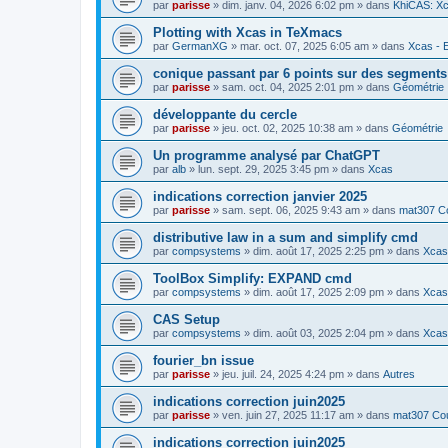
par
parisse
» dim. janv. 04, 2026 6:02 pm » dans
KhiCAS: Xc
Plotting with Xcas in TeXmacs
par
GermanXG
» mar. oct. 07, 2025 6:05 am » dans
Xcas - E
conique passant par 6 points sur des segment
par
parisse
» sam. oct. 04, 2025 2:01 pm » dans
Géométrie
développante du cercle
par
parisse
» jeu. oct. 02, 2025 10:38 am » dans
Géométrie
Un programme analysé par ChatGPT
par
alb
» lun. sept. 29, 2025 3:45 pm » dans
Xcas
indications correction janvier 2025
par
parisse
» sam. sept. 06, 2025 9:43 am » dans
mat307 Co
distributive law in a sum and simplify cmd
par
compsystems
» dim. août 17, 2025 2:25 pm » dans
Xcas 
ToolBox Simplify: EXPAND cmd
par
compsystems
» dim. août 17, 2025 2:09 pm » dans
Xcas 
CAS Setup
par
compsystems
» dim. août 03, 2025 2:04 pm » dans
Xcas 
fourier_bn issue
par
parisse
» jeu. juil. 24, 2025 4:24 pm » dans
Autres
indications correction juin2025
par
parisse
» ven. juin 27, 2025 11:17 am » dans
mat307 Cou
indications correction juin2025