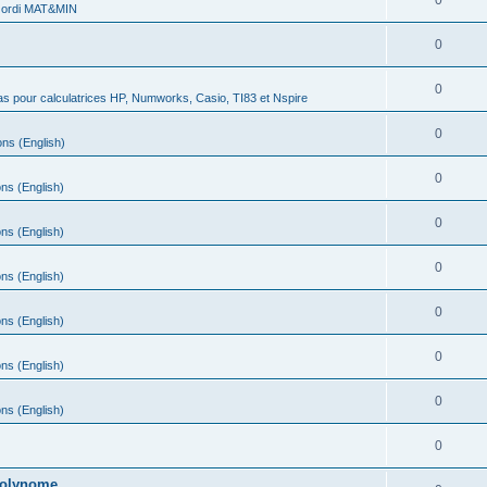
0
 ordi MAT&MIN
0
0
s pour calculatrices HP, Numworks, Casio, TI83 et Nspire
0
ns (English)
0
ns (English)
0
ns (English)
0
ns (English)
0
ns (English)
0
ns (English)
0
ns (English)
0
 polynome