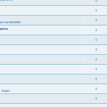
0
0
0
ath ordi MAT&MIN
atoire
0
0
0
0
0
0
0
- English
0