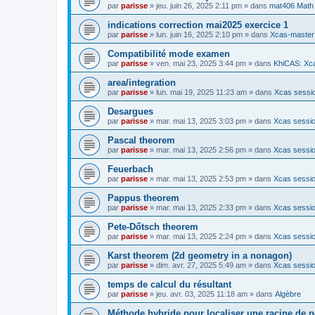
par
parisse
» jeu. juin 26, 2025 2:11 pm » dans
mat406 Math
indications correction mai2025 exercice 1
par
parisse
» lun. juin 16, 2025 2:10 pm » dans
Xcas-master
Compatibilité mode examen
par
parisse
» ven. mai 23, 2025 3:44 pm » dans
KhiCAS: Xca
area/integration
par
parisse
» lun. mai 19, 2025 11:23 am » dans
Xcas sessio
Desargues
par
parisse
» mar. mai 13, 2025 3:03 pm » dans
Xcas sessio
Pascal theorem
par
parisse
» mar. mai 13, 2025 2:56 pm » dans
Xcas sessio
Feuerbach
par
parisse
» mar. mai 13, 2025 2:53 pm » dans
Xcas sessio
Pappus theorem
par
parisse
» mar. mai 13, 2025 2:33 pm » dans
Xcas sessio
Pete-Dőtsch theorem
par
parisse
» mar. mai 13, 2025 2:24 pm » dans
Xcas sessio
Karst theorem (2d geometry in a nonagon)
par
parisse
» dim. avr. 27, 2025 5:49 am » dans
Xcas sessio
temps de calcul du résultant
par
parisse
» jeu. avr. 03, 2025 11:18 am » dans
Algèbre
Méthode hybride pour localiser une racine de