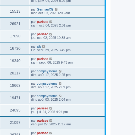
dim. janv. 04, 2026 6:02 pm
par
GermanXG
15513
mar. oct. 07, 2025 6:05 am
par
parisse
26921
sam. oct. 04, 2025 2:01 pm
par
parisse
17090
jeu. oct. 02, 2025 10:38 am
par
alb
16730
lun. sept. 29, 2025 3:45 pm
par
parisse
19340
sam. sept. 06, 2025 9:43 am
par
compsystems
20117
dim. août 17, 2025 2:25 pm
par
compsystems
18663
dim. août 17, 2025 2:09 pm
par
compsystems
19471
dim. août 03, 2025 2:04 pm
par
parisse
24095
jeu. juil. 24, 2025 4:24 pm
par
parisse
21097
ven. juin 27, 2025 11:17 am
par
parisse