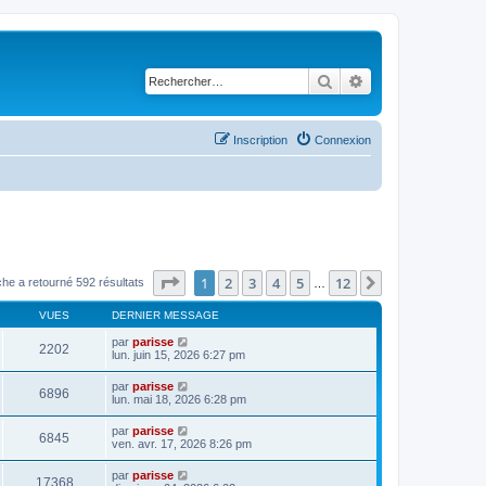
Rechercher
Recherche avancé
Inscription
Connexion
Page
1
sur
12
1
2
3
4
5
12
Suivant
he a retourné 592 résultats
…
VUES
DERNIER MESSAGE
par
parisse
2202
lun. juin 15, 2026 6:27 pm
par
parisse
6896
lun. mai 18, 2026 6:28 pm
par
parisse
6845
ven. avr. 17, 2026 8:26 pm
par
parisse
17368