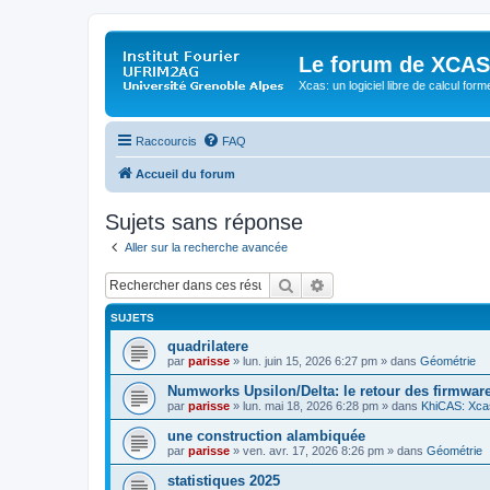
Le forum de XCAS
Xcas: un logiciel libre de calcul form
Raccourcis
FAQ
Accueil du forum
Sujets sans réponse
Aller sur la recherche avancée
Rechercher
Recherche avancée
SUJETS
quadrilatere
par
parisse
» lun. juin 15, 2026 6:27 pm » dans
Géométrie
Numworks Upsilon/Delta: le retour des firmware
par
parisse
» lun. mai 18, 2026 6:28 pm » dans
KhiCAS: Xcas
une construction alambiquée
par
parisse
» ven. avr. 17, 2026 8:26 pm » dans
Géométrie
statistiques 2025