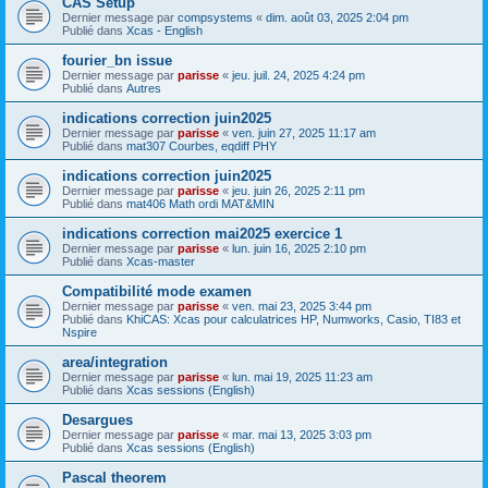
CAS Setup
Dernier message par
compsystems
«
dim. août 03, 2025 2:04 pm
Publié dans
Xcas - English
fourier_bn issue
Dernier message par
parisse
«
jeu. juil. 24, 2025 4:24 pm
Publié dans
Autres
indications correction juin2025
Dernier message par
parisse
«
ven. juin 27, 2025 11:17 am
Publié dans
mat307 Courbes, eqdiff PHY
indications correction juin2025
Dernier message par
parisse
«
jeu. juin 26, 2025 2:11 pm
Publié dans
mat406 Math ordi MAT&MIN
indications correction mai2025 exercice 1
Dernier message par
parisse
«
lun. juin 16, 2025 2:10 pm
Publié dans
Xcas-master
Compatibilité mode examen
Dernier message par
parisse
«
ven. mai 23, 2025 3:44 pm
Publié dans
KhiCAS: Xcas pour calculatrices HP, Numworks, Casio, TI83 et
Nspire
area/integration
Dernier message par
parisse
«
lun. mai 19, 2025 11:23 am
Publié dans
Xcas sessions (English)
Desargues
Dernier message par
parisse
«
mar. mai 13, 2025 3:03 pm
Publié dans
Xcas sessions (English)
Pascal theorem