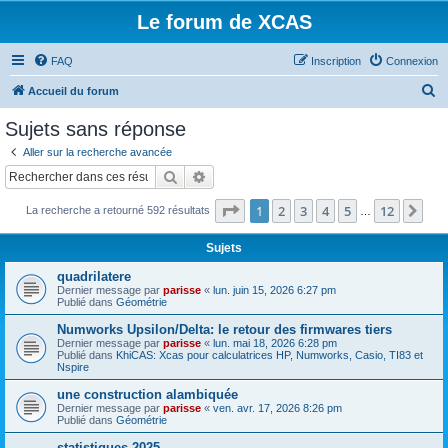
Le forum de XCAS
FAQ
Inscription
Connexion
R
Accueil du forum
e
Sujets sans réponse
c
Aller sur la recherche avancée
h
Rechercher
Recherche avancée
e
Page
1
sur
12
1
2
3
4
5
12
Sui
La recherche a retourné 592 résultats
r
…
c
Sujets
h
quadrilatere
e
Dernier message par
parisse
«
lun. juin 15, 2026 6:27 pm
Publié dans
Géométrie
r
Numworks Upsilon/Delta: le retour des firmwares tiers
Dernier message par
parisse
«
lun. mai 18, 2026 6:28 pm
Publié dans
KhiCAS: Xcas pour calculatrices HP, Numworks, Casio, TI83 et
Nspire
une construction alambiquée
Dernier message par
parisse
«
ven. avr. 17, 2026 8:26 pm
Publié dans
Géométrie
statistiques 2025