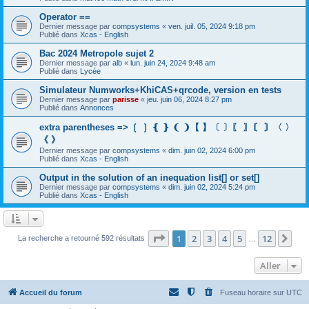
Operator ==
Dernier message par
compsystems
«
ven. juil. 05, 2024 9:18 pm
Publié dans
Xcas - English
Bac 2024 Metropole sujet 2
Dernier message par
alb
«
lun. juin 24, 2024 9:48 am
Publié dans
Lycée
Simulateur Numworks+KhiCAS+qrcode, version en tests
Dernier message par
parisse
«
jeu. juin 06, 2024 8:27 pm
Publié dans
Annonces
extra parentheses => ❲ ❳ ❴ ❵ ❨ ❩【 】〔 〕〖 〗〘 〙〈 〉
《 》
Dernier message par
compsystems
«
dim. juin 02, 2024 6:00 pm
Publié dans
Xcas - English
Output in the solution of an inequation list[] or set[]
Dernier message par
compsystems
«
dim. juin 02, 2024 5:24 pm
Publié dans
Xcas - English
Page
1
sur
12
1
2
3
4
5
12
Sui
La recherche a retourné 592 résultats
…
Aller
Accueil du forum
Fuseau horaire sur
UTC