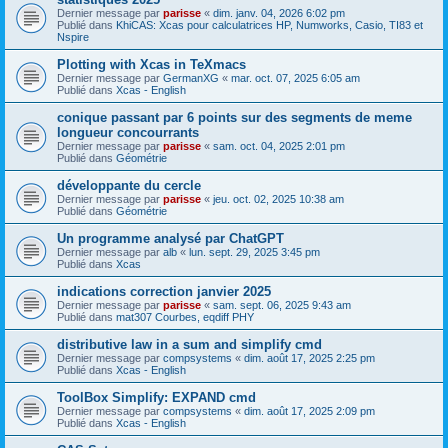
Dernier message par
parisse
«
dim. janv. 04, 2026 6:02 pm
Publié dans
KhiCAS: Xcas pour calculatrices HP, Numworks, Casio, TI83 et
Nspire
Plotting with Xcas in TeXmacs
Dernier message par
GermanXG
«
mar. oct. 07, 2025 6:05 am
Publié dans
Xcas - English
conique passant par 6 points sur des segments de meme
longueur concourrants
Dernier message par
parisse
«
sam. oct. 04, 2025 2:01 pm
Publié dans
Géométrie
développante du cercle
Dernier message par
parisse
«
jeu. oct. 02, 2025 10:38 am
Publié dans
Géométrie
Un programme analysé par ChatGPT
Dernier message par
alb
«
lun. sept. 29, 2025 3:45 pm
Publié dans
Xcas
indications correction janvier 2025
Dernier message par
parisse
«
sam. sept. 06, 2025 9:43 am
Publié dans
mat307 Courbes, eqdiff PHY
distributive law in a sum and simplify cmd
Dernier message par
compsystems
«
dim. août 17, 2025 2:25 pm
Publié dans
Xcas - English
ToolBox Simplify: EXPAND cmd
Dernier message par
compsystems
«
dim. août 17, 2025 2:09 pm
Publié dans
Xcas - English