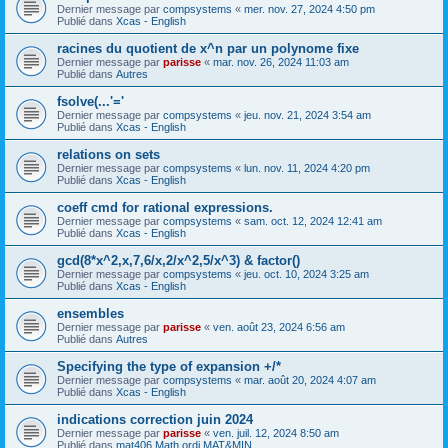
Dernier message par
compsystems
«
mer. nov. 27, 2024 4:50 pm
Publié dans
Xcas - English
racines du quotient de x^n par un polynome fixe
Dernier message par
parisse
«
mar. nov. 26, 2024 11:03 am
Publié dans
Autres
fsolve(...'='
Dernier message par
compsystems
«
jeu. nov. 21, 2024 3:54 am
Publié dans
Xcas - English
relations on sets
Dernier message par
compsystems
«
lun. nov. 11, 2024 4:20 pm
Publié dans
Xcas - English
coeff cmd for rational expressions.
Dernier message par
compsystems
«
sam. oct. 12, 2024 12:41 am
Publié dans
Xcas - English
gcd(8*x^2,x,7,6/x,2/x^2,5/x^3) & factor()
Dernier message par
compsystems
«
jeu. oct. 10, 2024 3:25 am
Publié dans
Xcas - English
ensembles
Dernier message par
parisse
«
ven. août 23, 2024 6:56 am
Publié dans
Autres
Specifying the type of expansion +/*
Dernier message par
compsystems
«
mar. août 20, 2024 4:07 am
Publié dans
Xcas - English
indications correction juin 2024
Dernier message par
parisse
«
ven. juil. 12, 2024 8:50 am
Publié dans
mat406 Math ordi MAT&MIN