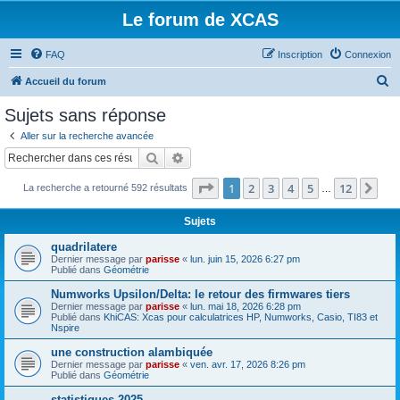
Le forum de XCAS
FAQ
Inscription
Connexion
R
Accueil du forum
e
Sujets sans réponse
c
Aller sur la recherche avancée
h
Rechercher
Recherche avancée
e
Page
1
sur
12
1
2
3
4
5
12
Sui
La recherche a retourné 592 résultats
r
…
c
Sujets
h
quadrilatere
e
Dernier message par
parisse
«
lun. juin 15, 2026 6:27 pm
Publié dans
Géométrie
r
Numworks Upsilon/Delta: le retour des firmwares tiers
Dernier message par
parisse
«
lun. mai 18, 2026 6:28 pm
Publié dans
KhiCAS: Xcas pour calculatrices HP, Numworks, Casio, TI83 et
Nspire
une construction alambiquée
Dernier message par
parisse
«
ven. avr. 17, 2026 8:26 pm
Publié dans
Géométrie
statistiques 2025