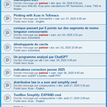
Dernier message par
parisse
«
dim. janv. 04, 2026 6:02 pm
Publié dans
KhiCAS: Xcas pour calculatrices HP, Numworks, Casio, TI83 et
Nspire
Plotting with Xcas in TeXmacs
Dernier message par
GermanXG
«
mar. oct. 07, 2025 6:05 am
Publié dans
Xcas - English
conique passant par 6 points sur des segments de meme
longueur concourrants
Dernier message par
parisse
«
sam. oct. 04, 2025 2:01 pm
Publié dans
Géométrie
développante du cercle
Dernier message par
parisse
«
jeu. oct. 02, 2025 10:38 am
Publié dans
Géométrie
Un programme analysé par ChatGPT
Dernier message par
alb
«
lun. sept. 29, 2025 3:45 pm
Publié dans
Xcas
indications correction janvier 2025
Dernier message par
parisse
«
sam. sept. 06, 2025 9:43 am
Publié dans
mat307 Courbes, eqdiff PHY
distributive law in a sum and simplify cmd
Dernier message par
compsystems
«
dim. août 17, 2025 2:25 pm
Publié dans
Xcas - English
ToolBox Simplify: EXPAND cmd
Dernier message par
compsystems
«
dim. août 17, 2025 2:09 pm
Publié dans
Xcas - English