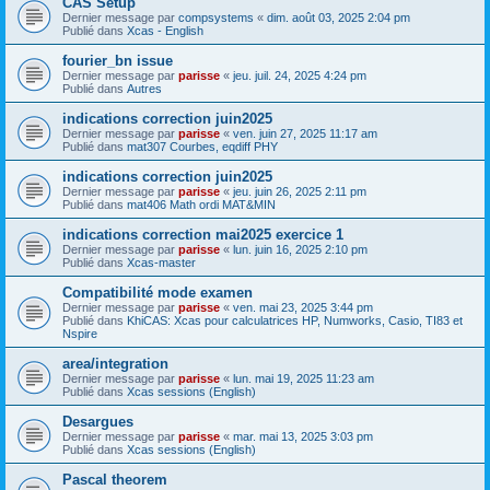
CAS Setup
Dernier message par
compsystems
«
dim. août 03, 2025 2:04 pm
Publié dans
Xcas - English
fourier_bn issue
Dernier message par
parisse
«
jeu. juil. 24, 2025 4:24 pm
Publié dans
Autres
indications correction juin2025
Dernier message par
parisse
«
ven. juin 27, 2025 11:17 am
Publié dans
mat307 Courbes, eqdiff PHY
indications correction juin2025
Dernier message par
parisse
«
jeu. juin 26, 2025 2:11 pm
Publié dans
mat406 Math ordi MAT&MIN
indications correction mai2025 exercice 1
Dernier message par
parisse
«
lun. juin 16, 2025 2:10 pm
Publié dans
Xcas-master
Compatibilité mode examen
Dernier message par
parisse
«
ven. mai 23, 2025 3:44 pm
Publié dans
KhiCAS: Xcas pour calculatrices HP, Numworks, Casio, TI83 et
Nspire
area/integration
Dernier message par
parisse
«
lun. mai 19, 2025 11:23 am
Publié dans
Xcas sessions (English)
Desargues
Dernier message par
parisse
«
mar. mai 13, 2025 3:03 pm
Publié dans
Xcas sessions (English)
Pascal theorem