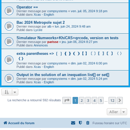
Operator ==
Dernier message par
compsystems
«
ven. juil. 05, 2024 9:18 pm
Publié dans
Xcas - English
Bac 2024 Metropole sujet 2
Dernier message par
alb
«
lun. juin 24, 2024 9:48 am
Publié dans
Lycée
Simulateur Numworks+KhiCAS+qrcode, version en tests
Dernier message par
parisse
«
jeu. juin 06, 2024 8:27 pm
Publié dans
Annonces
extra parentheses => ❲ ❳ ❴ ❵ ❨ ❩【 】〔 〕〖 〗〘 〙〈 〉
《 》
Dernier message par
compsystems
«
dim. juin 02, 2024 6:00 pm
Publié dans
Xcas - English
Output in the solution of an inequation list[] or set[]
Dernier message par
compsystems
«
dim. juin 02, 2024 5:24 pm
Publié dans
Xcas - English
Page
1
sur
12
1
2
3
4
5
12
Sui
La recherche a retourné 592 résultats
…
Aller
Accueil du forum
Fuseau horaire sur
UTC