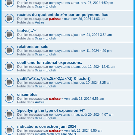
Dernier message par
compsystems
«
mer. nov. 27, 2024 4:50 pm
Publié dans
Xcas - English
racines du quotient de x^n par un polynome fixe
Dernier message par
parisse
«
mar. nov. 26, 2024 11:03 am
Publié dans
Autres
fsolve(...'='
Dernier message par
compsystems
«
jeu. nov. 21, 2024 3:54 am
Publié dans
Xcas - English
relations on sets
Dernier message par
compsystems
«
lun. nov. 11, 2024 4:20 pm
Publié dans
Xcas - English
coeff cmd for rational expressions.
Dernier message par
compsystems
«
sam. oct. 12, 2024 12:41 am
Publié dans
Xcas - English
gcd(8*x^2,x,7,6/x,2/x^2,5/x^3) & factor()
Dernier message par
compsystems
«
jeu. oct. 10, 2024 3:25 am
Publié dans
Xcas - English
ensembles
Dernier message par
parisse
«
ven. août 23, 2024 6:56 am
Publié dans
Autres
Specifying the type of expansion +/*
Dernier message par
compsystems
«
mar. août 20, 2024 4:07 am
Publié dans
Xcas - English
indications correction juin 2024
Dernier message par
parisse
«
ven. juil. 12, 2024 8:50 am
Publié dans
mat406 Math ordi MAT&MIN