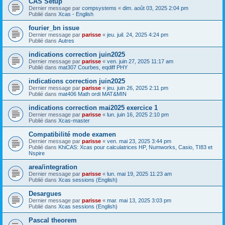
CAS Setup
Dernier message par
compsystems
«
dim. août 03, 2025 2:04 pm
Publié dans
Xcas - English
fourier_bn issue
Dernier message par
parisse
«
jeu. juil. 24, 2025 4:24 pm
Publié dans
Autres
indications correction juin2025
Dernier message par
parisse
«
ven. juin 27, 2025 11:17 am
Publié dans
mat307 Courbes, eqdiff PHY
indications correction juin2025
Dernier message par
parisse
«
jeu. juin 26, 2025 2:11 pm
Publié dans
mat406 Math ordi MAT&MIN
indications correction mai2025 exercice 1
Dernier message par
parisse
«
lun. juin 16, 2025 2:10 pm
Publié dans
Xcas-master
Compatibilité mode examen
Dernier message par
parisse
«
ven. mai 23, 2025 3:44 pm
Publié dans
KhiCAS: Xcas pour calculatrices HP, Numworks, Casio, TI83 et
Nspire
area/integration
Dernier message par
parisse
«
lun. mai 19, 2025 11:23 am
Publié dans
Xcas sessions (English)
Desargues
Dernier message par
parisse
«
mar. mai 13, 2025 3:03 pm
Publié dans
Xcas sessions (English)
Pascal theorem