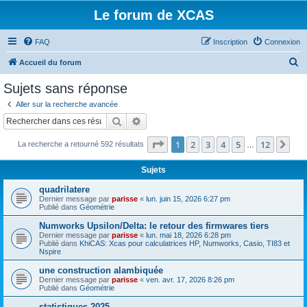
Le forum de XCAS
FAQ
Inscription
Connexion
R
Accueil du forum
e
Sujets sans réponse
c
Aller sur la recherche avancée
h
Rechercher
Recherche avancée
e
Page
1
sur
12
1
2
3
4
5
12
Sui
La recherche a retourné 592 résultats
r
…
c
Sujets
h
quadrilatere
e
Dernier message par
parisse
«
lun. juin 15, 2026 6:27 pm
Publié dans
Géométrie
r
Numworks Upsilon/Delta: le retour des firmwares tiers
Dernier message par
parisse
«
lun. mai 18, 2026 6:28 pm
Publié dans
KhiCAS: Xcas pour calculatrices HP, Numworks, Casio, TI83 et
Nspire
une construction alambiquée
Dernier message par
parisse
«
ven. avr. 17, 2026 8:26 pm
Publié dans
Géométrie
statistiques 2025