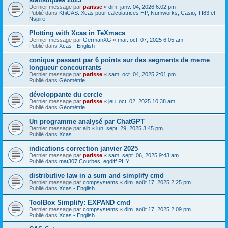
Dernier message par
parisse
«
dim. janv. 04, 2026 6:02 pm
Publié dans
KhiCAS: Xcas pour calculatrices HP, Numworks, Casio, TI83 et
Nspire
Plotting with Xcas in TeXmacs
Dernier message par
GermanXG
«
mar. oct. 07, 2025 6:05 am
Publié dans
Xcas - English
conique passant par 6 points sur des segments de meme
longueur concourrants
Dernier message par
parisse
«
sam. oct. 04, 2025 2:01 pm
Publié dans
Géométrie
développante du cercle
Dernier message par
parisse
«
jeu. oct. 02, 2025 10:38 am
Publié dans
Géométrie
Un programme analysé par ChatGPT
Dernier message par
alb
«
lun. sept. 29, 2025 3:45 pm
Publié dans
Xcas
indications correction janvier 2025
Dernier message par
parisse
«
sam. sept. 06, 2025 9:43 am
Publié dans
mat307 Courbes, eqdiff PHY
distributive law in a sum and simplify cmd
Dernier message par
compsystems
«
dim. août 17, 2025 2:25 pm
Publié dans
Xcas - English
ToolBox Simplify: EXPAND cmd
Dernier message par
compsystems
«
dim. août 17, 2025 2:09 pm
Publié dans
Xcas - English