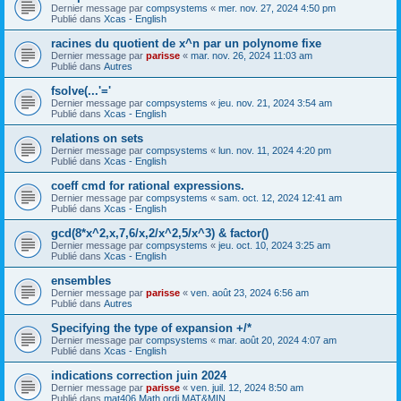
Dernier message par
compsystems
«
mer. nov. 27, 2024 4:50 pm
Publié dans
Xcas - English
racines du quotient de x^n par un polynome fixe
Dernier message par
parisse
«
mar. nov. 26, 2024 11:03 am
Publié dans
Autres
fsolve(...'='
Dernier message par
compsystems
«
jeu. nov. 21, 2024 3:54 am
Publié dans
Xcas - English
relations on sets
Dernier message par
compsystems
«
lun. nov. 11, 2024 4:20 pm
Publié dans
Xcas - English
coeff cmd for rational expressions.
Dernier message par
compsystems
«
sam. oct. 12, 2024 12:41 am
Publié dans
Xcas - English
gcd(8*x^2,x,7,6/x,2/x^2,5/x^3) & factor()
Dernier message par
compsystems
«
jeu. oct. 10, 2024 3:25 am
Publié dans
Xcas - English
ensembles
Dernier message par
parisse
«
ven. août 23, 2024 6:56 am
Publié dans
Autres
Specifying the type of expansion +/*
Dernier message par
compsystems
«
mar. août 20, 2024 4:07 am
Publié dans
Xcas - English
indications correction juin 2024
Dernier message par
parisse
«
ven. juil. 12, 2024 8:50 am
Publié dans
mat406 Math ordi MAT&MIN