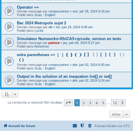
Operator ==
Dernier message par
compsystems
«
ven. juil. 05, 2024 9:18 pm
Publié dans
Xcas - English
Bac 2024 Metropole sujet 2
Dernier message par
alb
«
lun. juin 24, 2024 9:48 am
Publié dans
Lycée
Simulateur Numworks+KhiCAS+qrcode, version en tests
Dernier message par
parisse
«
jeu. juin 06, 2024 8:27 pm
Publié dans
Annonces
extra parentheses => ❲ ❳ ❴ ❵ ❨ ❩【 】〔 〕〖 〗〘 〙〈 〉
《 》
Dernier message par
compsystems
«
dim. juin 02, 2024 6:00 pm
Publié dans
Xcas - English
Output in the solution of an inequation list[] or set[]
Dernier message par
compsystems
«
dim. juin 02, 2024 5:24 pm
Publié dans
Xcas - English
Page
1
sur
12
1
2
3
4
5
12
Sui
La recherche a retourné 592 résultats
…
Aller
Accueil du forum
Fuseau horaire sur
UTC