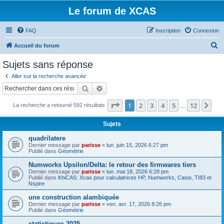
Le forum de XCAS
FAQ
Inscription
Connexion
R
Accueil du forum
e
Sujets sans réponse
c
Aller sur la recherche avancée
h
Rechercher
Recherche avancée
e
Page
1
sur
12
1
2
3
4
5
12
Sui
La recherche a retourné 592 résultats
r
…
c
Sujets
h
quadrilatere
e
Dernier message par
parisse
«
lun. juin 15, 2026 6:27 pm
Publié dans
Géométrie
r
Numworks Upsilon/Delta: le retour des firmwares tiers
Dernier message par
parisse
«
lun. mai 18, 2026 6:28 pm
Publié dans
KhiCAS: Xcas pour calculatrices HP, Numworks, Casio, TI83 et
Nspire
une construction alambiquée
Dernier message par
parisse
«
ven. avr. 17, 2026 8:26 pm
Publié dans
Géométrie
statistiques 2025