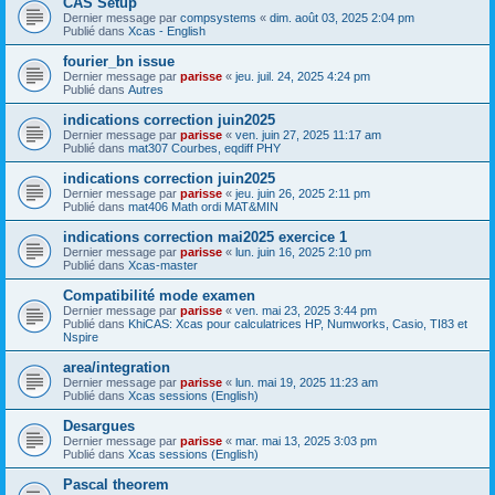
CAS Setup
Dernier message par
compsystems
«
dim. août 03, 2025 2:04 pm
Publié dans
Xcas - English
fourier_bn issue
Dernier message par
parisse
«
jeu. juil. 24, 2025 4:24 pm
Publié dans
Autres
indications correction juin2025
Dernier message par
parisse
«
ven. juin 27, 2025 11:17 am
Publié dans
mat307 Courbes, eqdiff PHY
indications correction juin2025
Dernier message par
parisse
«
jeu. juin 26, 2025 2:11 pm
Publié dans
mat406 Math ordi MAT&MIN
indications correction mai2025 exercice 1
Dernier message par
parisse
«
lun. juin 16, 2025 2:10 pm
Publié dans
Xcas-master
Compatibilité mode examen
Dernier message par
parisse
«
ven. mai 23, 2025 3:44 pm
Publié dans
KhiCAS: Xcas pour calculatrices HP, Numworks, Casio, TI83 et
Nspire
area/integration
Dernier message par
parisse
«
lun. mai 19, 2025 11:23 am
Publié dans
Xcas sessions (English)
Desargues
Dernier message par
parisse
«
mar. mai 13, 2025 3:03 pm
Publié dans
Xcas sessions (English)
Pascal theorem