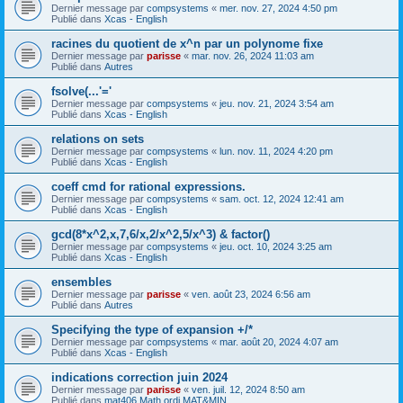
Dernier message par
compsystems
«
mer. nov. 27, 2024 4:50 pm
Publié dans
Xcas - English
racines du quotient de x^n par un polynome fixe
Dernier message par
parisse
«
mar. nov. 26, 2024 11:03 am
Publié dans
Autres
fsolve(...'='
Dernier message par
compsystems
«
jeu. nov. 21, 2024 3:54 am
Publié dans
Xcas - English
relations on sets
Dernier message par
compsystems
«
lun. nov. 11, 2024 4:20 pm
Publié dans
Xcas - English
coeff cmd for rational expressions.
Dernier message par
compsystems
«
sam. oct. 12, 2024 12:41 am
Publié dans
Xcas - English
gcd(8*x^2,x,7,6/x,2/x^2,5/x^3) & factor()
Dernier message par
compsystems
«
jeu. oct. 10, 2024 3:25 am
Publié dans
Xcas - English
ensembles
Dernier message par
parisse
«
ven. août 23, 2024 6:56 am
Publié dans
Autres
Specifying the type of expansion +/*
Dernier message par
compsystems
«
mar. août 20, 2024 4:07 am
Publié dans
Xcas - English
indications correction juin 2024
Dernier message par
parisse
«
ven. juil. 12, 2024 8:50 am
Publié dans
mat406 Math ordi MAT&MIN