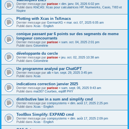
Dernier message par
parisse
«
dim. janv. 04, 2026 6:02 pm
Publié dans
KhiCAS: Xcas pour calculatrices HP, Numworks, Casio, TI83 et
Nspire
Plotting with Xcas in TeXmacs
Dernier message par
GermanXG
«
mar. oct. 07, 2025 6:05 am
Publié dans
Xcas - English
conique passant par 6 points sur des segments de meme
longueur concourrants
Dernier message par
parisse
«
sam. oct. 04, 2025 2:01 pm
Publié dans
Géométrie
développante du cercle
Dernier message par
parisse
«
jeu. oct. 02, 2025 10:38 am
Publié dans
Géométrie
Un programme analysé par ChatGPT
Dernier message par
alb
«
lun. sept. 29, 2025 3:45 pm
Publié dans
Xcas
indications correction janvier 2025
Dernier message par
parisse
«
sam. sept. 06, 2025 9:43 am
Publié dans
mat307 Courbes, eqdiff PHY
distributive law in a sum and simplify cmd
Dernier message par
compsystems
«
dim. août 17, 2025 2:25 pm
Publié dans
Xcas - English
ToolBox Simplify: EXPAND cmd
Dernier message par
compsystems
«
dim. août 17, 2025 2:09 pm
Publié dans
Xcas - English