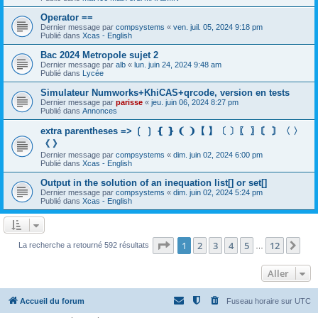
Operator ==
Dernier message par
compsystems
«
ven. juil. 05, 2024 9:18 pm
Publié dans
Xcas - English
Bac 2024 Metropole sujet 2
Dernier message par
alb
«
lun. juin 24, 2024 9:48 am
Publié dans
Lycée
Simulateur Numworks+KhiCAS+qrcode, version en tests
Dernier message par
parisse
«
jeu. juin 06, 2024 8:27 pm
Publié dans
Annonces
extra parentheses => ❲ ❳ ❴ ❵ ❨ ❩【 】〔 〕〖 〗〘 〙〈 〉
《 》
Dernier message par
compsystems
«
dim. juin 02, 2024 6:00 pm
Publié dans
Xcas - English
Output in the solution of an inequation list[] or set[]
Dernier message par
compsystems
«
dim. juin 02, 2024 5:24 pm
Publié dans
Xcas - English
Page
1
sur
12
1
2
3
4
5
12
Sui
La recherche a retourné 592 résultats
…
Aller
Accueil du forum
Fuseau horaire sur
UTC