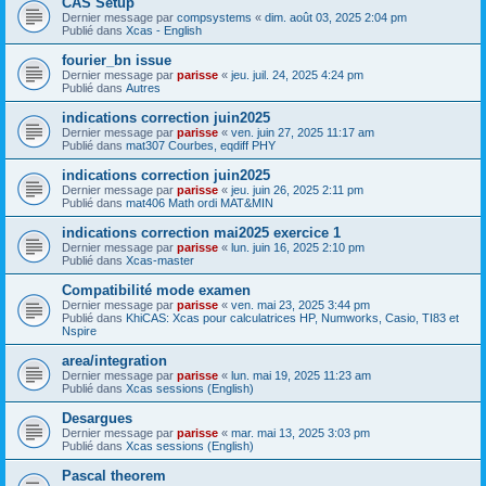
CAS Setup
Dernier message par
compsystems
«
dim. août 03, 2025 2:04 pm
Publié dans
Xcas - English
fourier_bn issue
Dernier message par
parisse
«
jeu. juil. 24, 2025 4:24 pm
Publié dans
Autres
indications correction juin2025
Dernier message par
parisse
«
ven. juin 27, 2025 11:17 am
Publié dans
mat307 Courbes, eqdiff PHY
indications correction juin2025
Dernier message par
parisse
«
jeu. juin 26, 2025 2:11 pm
Publié dans
mat406 Math ordi MAT&MIN
indications correction mai2025 exercice 1
Dernier message par
parisse
«
lun. juin 16, 2025 2:10 pm
Publié dans
Xcas-master
Compatibilité mode examen
Dernier message par
parisse
«
ven. mai 23, 2025 3:44 pm
Publié dans
KhiCAS: Xcas pour calculatrices HP, Numworks, Casio, TI83 et
Nspire
area/integration
Dernier message par
parisse
«
lun. mai 19, 2025 11:23 am
Publié dans
Xcas sessions (English)
Desargues
Dernier message par
parisse
«
mar. mai 13, 2025 3:03 pm
Publié dans
Xcas sessions (English)
Pascal theorem