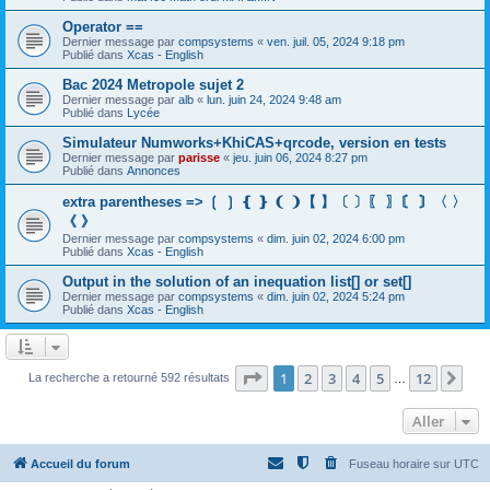
Operator ==
Dernier message par
compsystems
«
ven. juil. 05, 2024 9:18 pm
Publié dans
Xcas - English
Bac 2024 Metropole sujet 2
Dernier message par
alb
«
lun. juin 24, 2024 9:48 am
Publié dans
Lycée
Simulateur Numworks+KhiCAS+qrcode, version en tests
Dernier message par
parisse
«
jeu. juin 06, 2024 8:27 pm
Publié dans
Annonces
extra parentheses => ❲ ❳ ❴ ❵ ❨ ❩【 】〔 〕〖 〗〘 〙〈 〉
《 》
Dernier message par
compsystems
«
dim. juin 02, 2024 6:00 pm
Publié dans
Xcas - English
Output in the solution of an inequation list[] or set[]
Dernier message par
compsystems
«
dim. juin 02, 2024 5:24 pm
Publié dans
Xcas - English
Page
1
sur
12
1
2
3
4
5
12
Sui
La recherche a retourné 592 résultats
…
Aller
Accueil du forum
Fuseau horaire sur
UTC