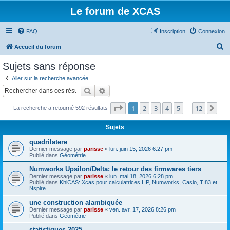
Le forum de XCAS
FAQ
Inscription
Connexion
R
Accueil du forum
e
Sujets sans réponse
c
Aller sur la recherche avancée
h
Rechercher
Recherche avancée
e
Page
1
sur
12
1
2
3
4
5
12
Sui
La recherche a retourné 592 résultats
r
…
c
Sujets
h
quadrilatere
e
Dernier message par
parisse
«
lun. juin 15, 2026 6:27 pm
Publié dans
Géométrie
r
Numworks Upsilon/Delta: le retour des firmwares tiers
Dernier message par
parisse
«
lun. mai 18, 2026 6:28 pm
Publié dans
KhiCAS: Xcas pour calculatrices HP, Numworks, Casio, TI83 et
Nspire
une construction alambiquée
Dernier message par
parisse
«
ven. avr. 17, 2026 8:26 pm
Publié dans
Géométrie
statistiques 2025