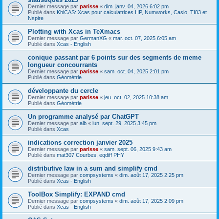
Dernier message par
parisse
«
dim. janv. 04, 2026 6:02 pm
Publié dans
KhiCAS: Xcas pour calculatrices HP, Numworks, Casio, TI83 et
Nspire
Plotting with Xcas in TeXmacs
Dernier message par
GermanXG
«
mar. oct. 07, 2025 6:05 am
Publié dans
Xcas - English
conique passant par 6 points sur des segments de meme
longueur concourrants
Dernier message par
parisse
«
sam. oct. 04, 2025 2:01 pm
Publié dans
Géométrie
développante du cercle
Dernier message par
parisse
«
jeu. oct. 02, 2025 10:38 am
Publié dans
Géométrie
Un programme analysé par ChatGPT
Dernier message par
alb
«
lun. sept. 29, 2025 3:45 pm
Publié dans
Xcas
indications correction janvier 2025
Dernier message par
parisse
«
sam. sept. 06, 2025 9:43 am
Publié dans
mat307 Courbes, eqdiff PHY
distributive law in a sum and simplify cmd
Dernier message par
compsystems
«
dim. août 17, 2025 2:25 pm
Publié dans
Xcas - English
ToolBox Simplify: EXPAND cmd
Dernier message par
compsystems
«
dim. août 17, 2025 2:09 pm
Publié dans
Xcas - English