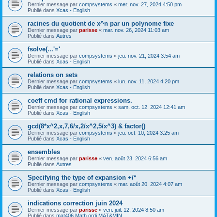
Dernier message par
compsystems
«
mer. nov. 27, 2024 4:50 pm
Publié dans
Xcas - English
racines du quotient de x^n par un polynome fixe
Dernier message par
parisse
«
mar. nov. 26, 2024 11:03 am
Publié dans
Autres
fsolve(...'='
Dernier message par
compsystems
«
jeu. nov. 21, 2024 3:54 am
Publié dans
Xcas - English
relations on sets
Dernier message par
compsystems
«
lun. nov. 11, 2024 4:20 pm
Publié dans
Xcas - English
coeff cmd for rational expressions.
Dernier message par
compsystems
«
sam. oct. 12, 2024 12:41 am
Publié dans
Xcas - English
gcd(8*x^2,x,7,6/x,2/x^2,5/x^3) & factor()
Dernier message par
compsystems
«
jeu. oct. 10, 2024 3:25 am
Publié dans
Xcas - English
ensembles
Dernier message par
parisse
«
ven. août 23, 2024 6:56 am
Publié dans
Autres
Specifying the type of expansion +/*
Dernier message par
compsystems
«
mar. août 20, 2024 4:07 am
Publié dans
Xcas - English
indications correction juin 2024
Dernier message par
parisse
«
ven. juil. 12, 2024 8:50 am
Publié dans
mat406 Math ordi MAT&MIN